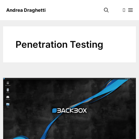
Skip
Me
Andrea Draghetti
to
content
Penetration Testing