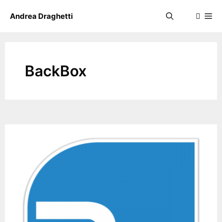
Skip
Me
Andrea Draghetti
to
content
BackBox