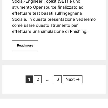
Social-Engineer Toolkit (SET) è uno
strumento Opensource finalizzato ad
effettuare test basati sull’Ingegneria
Sociale. In questa presentazione vederemo
come usare questo strumento per
effettuare una simulazione di Phishing.
Read more
Page
Page
Page
1
2
…
6
Next
→