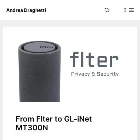
Skip
Me
Andrea Draghetti
to
content
From Flter to GL-iNet
MT300N