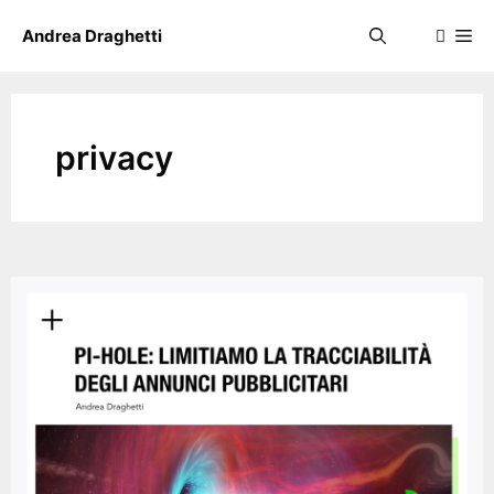
Skip
Me
Andrea Draghetti
to
content
privacy