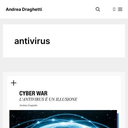
Skip
Me
Andrea Draghetti
to
content
antivirus