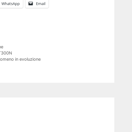
WhatsApp
Email
ne
MT300N
enomeno in evoluzione