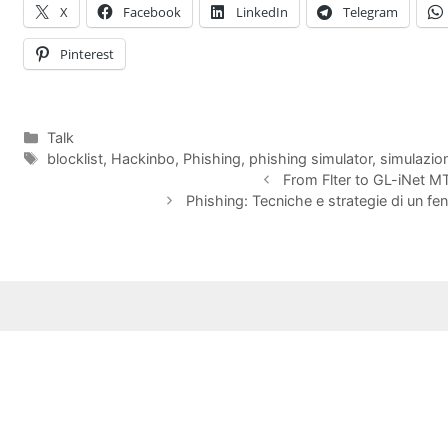
X
Facebook
LinkedIn
Telegram
Pinterest
Categories
Talk
Tags
blocklist
,
Hackinbo
,
Phishing
,
phishing simulator
,
simulazio
From Flter to GL-iNet 
Phishing: Tecniche e strategie di un f