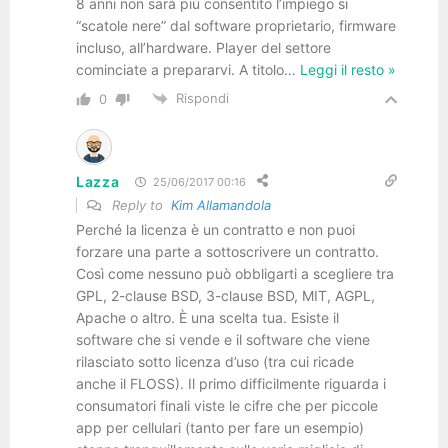
8 anni non sarà più consentito l’impiego si
“scatole nere” dal software proprietario, firmware
incluso, all’hardware. Player del settore
cominciate a prepararvi. A titolo
…
Leggi il resto »
Rispondi
0
Lazza
25/06/2017 00:16
Reply to
Kim Allamandola
Perché la licenza è un contratto e non puoi
forzare una parte a sottoscrivere un contratto.
Così come nessuno può obbligarti a scegliere tra
GPL, 2-clause BSD, 3-clause BSD, MIT, AGPL,
Apache o altro. È una scelta tua. Esiste il
software che si vende e il software che viene
rilasciato sotto licenza d’uso (tra cui ricade
anche il FLOSS). Il primo difficilmente riguarda i
consumatori finali viste le cifre che per piccole
app per cellulari (tanto per fare un esempio)