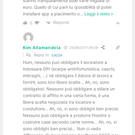
stanno tranquillamente sulle varie migliaia di
euro. Quello di cui parli tu (possibilità di poter
installare app a piacimento o
…
Leggi il resto »
Rispondi
0
Kim Allamandola
25/06/2017 09:29
Reply to
Lazza
Hum, nessuno può obbligare il lavoratore a
indossare DPI (scarpe antinfortunistica, caschi,
imbraghi, …) né obbligare il datore di lavoro a
fornirli, sono loro libere scelte… Ah, no, sono
obbligatori. Nessuno può obbligare a stilare un
contratto di affitto in una certa forma, è una
libera scelta negoziata tra locatore e
conduttore… Ah, no, vi sono obblighi ben precisi.
Nessuno può obbligare a produrre finestre o
costruire case secondo certe norme… Ah, no, vi
sono obblighi ben precisi… Non ci vedo