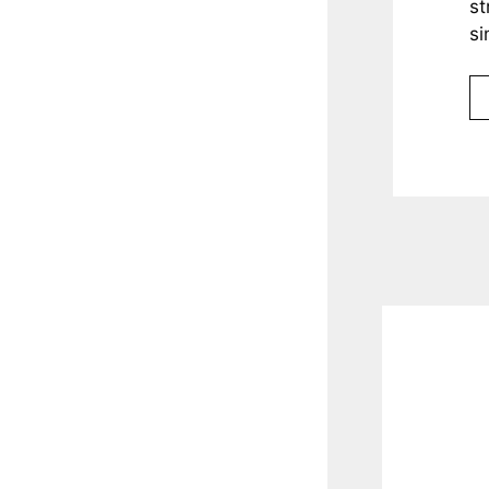
st
si