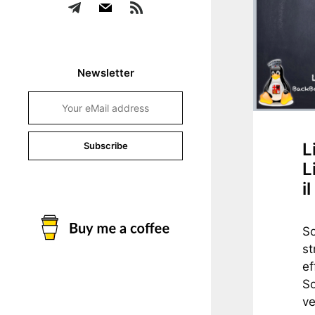
Newsletter
L
L
i
So
st
ef
So
v