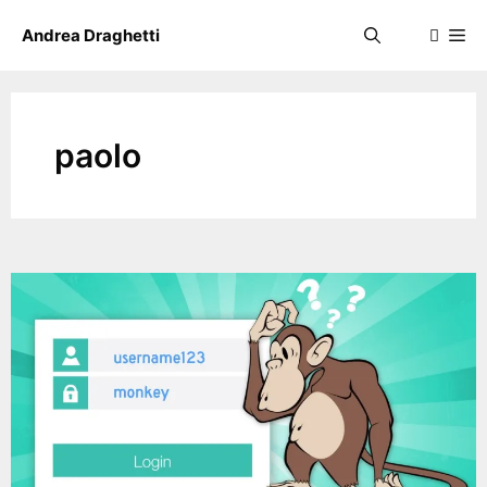
Skip
Me
Andrea Draghetti
to
content
paolo