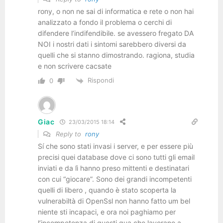
rony, o non ne sai di informatica e rete o non hai
analizzato a fondo il problema o cerchi di
difendere l’indifendibile. se avessero fregato DA
NOI i nostri dati i sintomi sarebbero diversi da
quelli che si stanno dimostrando. ragiona, studia
e non scrivere cacsate
Rispondi
0
Giac
23/03/2015 18:14
Reply to
rony
Sí che sono stati invasi i server, e per essere più
precisi quei database dove ci sono tutti gli email
inviati e da lì hanno preso mittenti e destinatari
con cui “giocare”. Sono dei grandi incompetenti
quelli di libero , quando è stato scoperta la
vulnerabiltà di OpenSsl non hanno fatto um bel
niente sti incapaci, e ora noi paghiamo per
l’incompetenza di questi qua che lavorano a