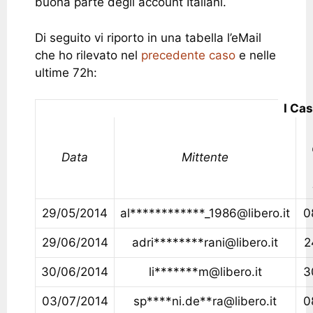
buona parte degli account Italiani.
Di seguito vi riporto in una tabella l’eMail
che ho rilevato nel
precedente caso
e nelle
ultime 72h:
I Cas
Data
Mittente
29/05/2014
al************_1986@libero.it
0
29/06/2014
adri********rani@libero.it
2
30/06/2014
li*******m@libero.it
3
03/07/2014
sp****ni.de**ra@libero.it
0