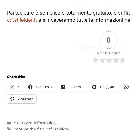
Partecipare è semplice e totalmente gratuito, è suffici
ctf.shielder.it
e si riceveranno tutte le informazioni n
0
Article Rating
Share this:
X
Facebook
LinkedIn
Telegram
Pinterest
Categories
Sicurezza Informatica
Tags
capture the flag
,
ctf
,
shielder