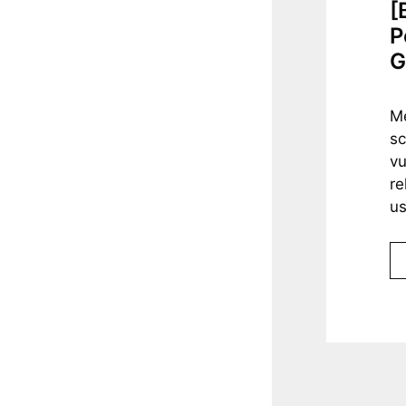
[
P
G
Me
sc
vu
re
us