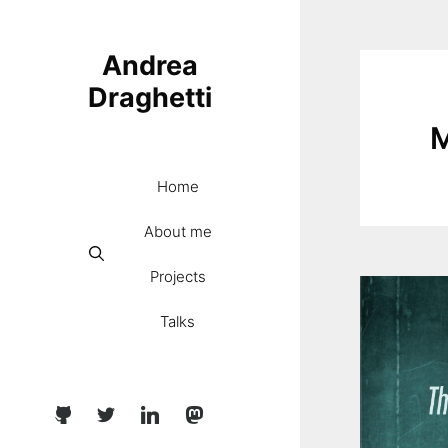
Skip
to
Andrea
content
Draghetti
M
Home
About me
Projects
Talks