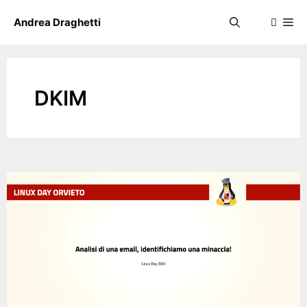
Skip
Me
Andrea Draghetti
to
content
DKIM