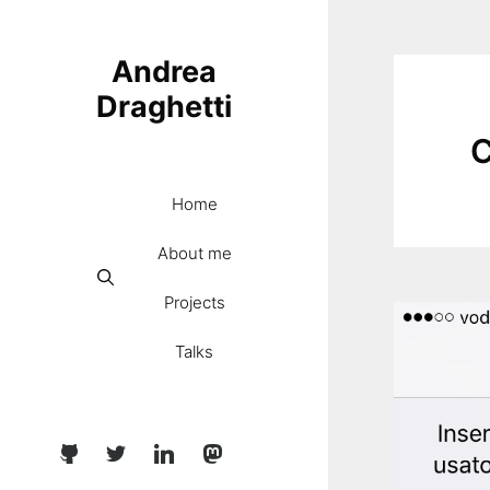
Skip
to
Andrea
content
Draghetti
C
Home
About me
Projects
Talks