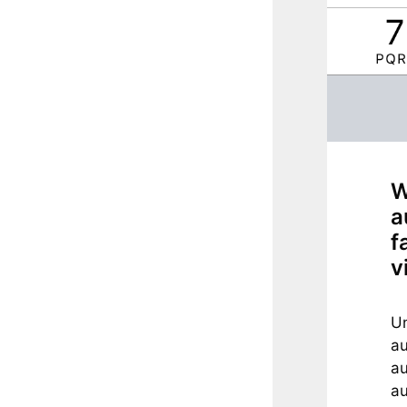
W
a
f
v
Un
au
au
au