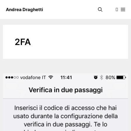
Skip
Me
Andrea Draghetti
to
content
2FA